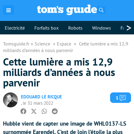
Rechercher
>
Electricité
Forfaits box
Robots
Windows
Freebo
Tomsguide.fr
Science
Espace
Cette lumière a mis 12,9
milliards d’années à nous parvenir
Cette lumière a mis 12,9
milliards d’années à nous
parvenir
EDOUARD LE RICQUE
Com
1
, le 31 mars 2022
Facebook
Twitter
Whatsapp
Reddit
Hubble vient de capter une image de WHL0137-LS
surnommée Earendel. C’est de loin l’étoile la plus