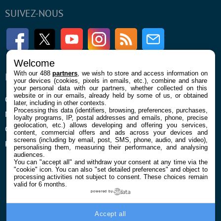
SUIVEZ-NOUS
Facebook
Twitter
Youtube
Instagram
RSS
Newsletter
Welcome
With our 488
partners
, we wish to store and access information on
ENTREPRISE
À PROPOS
your devices (cookies, pixels in emails, etc.), combine and share
your personal data with our partners, whether collected on this
website or in our emails, already held by some of us, or obtained
Qui sommes nous
La rédaction
later, including in other contexts.
Processing this data (identifiers, browsing, preferences, purchases,
Mentions légales et CGU
Contact
loyalty programs, IP, postal addresses and emails, phone, precise
geolocation, etc.) allows developing and offering you services,
Confidentialité et Cookies
content, commercial offers and ads across your devices and
screens (including by email, post, SMS, phone, audio, and video),
Préférences cookies
personalising them, measuring their performance, and analysing
audiences.
You can "accept all" and withdraw your consent at any time via the
"cookie" icon
. You can also "set detailed preferences" and object to
processing activities not subject to consent. These choices remain
valid for 6 months.
powered by
© 2026 Galaxie Media Tous droits réservés
Accept all