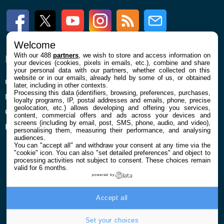
Facebook
Twitter
Youtube
Instagram
RSS
Newsletter
Welcome
With our 488
partners
, we wish to store and access information on
ENTREPRISE
À PROPOS
your devices (cookies, pixels in emails, etc.), combine and share
your personal data with our partners, whether collected on this
website or in our emails, already held by some of us, or obtained
Qui sommes nous
La rédaction
later, including in other contexts.
Processing this data (identifiers, browsing, preferences, purchases,
Mentions légales et CGU
Contact
loyalty programs, IP, postal addresses and emails, phone, precise
geolocation, etc.) allows developing and offering you services,
Confidentialité et Cookies
content, commercial offers and ads across your devices and
screens (including by email, post, SMS, phone, audio, and video),
Préférences cookies
personalising them, measuring their performance, and analysing
audiences.
You can "accept all" and withdraw your consent at any time via the
"cookie" icon
. You can also "set detailed preferences" and object to
processing activities not subject to consent. These choices remain
valid for 6 months.
powered by
© 2026 Galaxie Media Tous droits réservés
Accept all
Set your choices