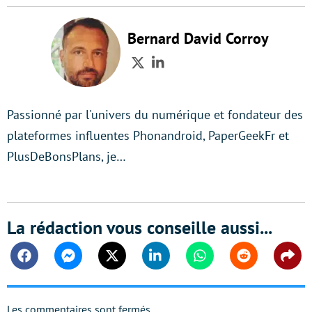
Bernard David Corroy
Twitter
LinkedIn
Passionné par l'univers du numérique et fondateur des
plateformes influentes Phonandroid, PaperGeekFr et
PlusDeBonsPlans, je…
La rédaction vous conseille aussi...
Facebook
Messenger
Twitter
Linkedin
Whatsapp
Reddit
Shar
Les commentaires sont fermés.