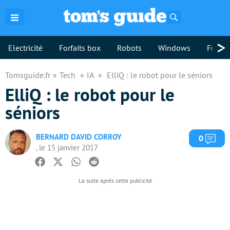
Rechercher
>
Electricité
Forfaits box
Robots
Windows
Freebo
Tomsguide.fr
Tech
IA
ElliQ : le robot pour le séniors
ElliQ : le robot pour le
séniors
BERNARD DAVID CORROY
Com
0
, le 15 janvier 2017
Facebook
Twitter
Whatsapp
Reddit