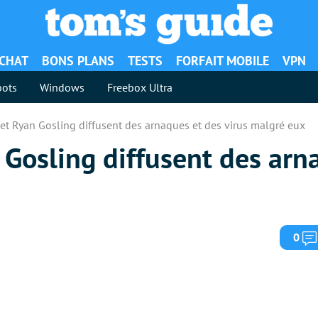
ACHAT
BONS PLANS
TESTS
FORFAIT MOBILE
VPN
ots
Windows
Freebox Ultra
et Ryan Gosling diffusent des arnaques et des virus malgré eux
Gosling diffusent des arn
0