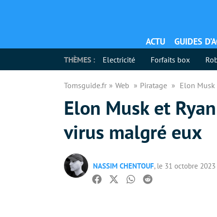
ACTU
GUIDES D’
THÈMES :
Electricité
Forfaits box
Rob
Tomsguide.fr
Web
Piratage
Elon Musk 
Elon Musk et Ryan 
virus malgré eux
NASSIM CHENTOUF
, le 31 octobre 2023
Facebook
Twitter
Whatsapp
Reddit