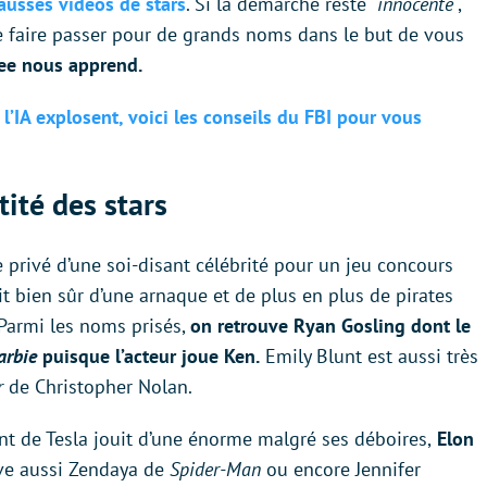
 fausses vidéos de stars
. Si la démarche reste “
innocente
“,
se faire passer pour de grands noms dans le but de vous
fee nous apprend.
’IA explosent, voici les conseils du FBI pour vous
tité des stars
 privé d’une soi-disant célébrité pour un jeu concours
it bien sûr d’une arnaque et de plus en plus de pirates
 Parmi les noms prisés,
on retrouve Ryan Gosling dont le
arbie
puisque l’acteur joue Ken.
Emily Blunt est aussi très
r
de Christopher Nolan.
ant de Tesla jouit d’une énorme malgré ses déboires,
Elon
uve aussi Zendaya de
Spider-Man
ou encore Jennifer