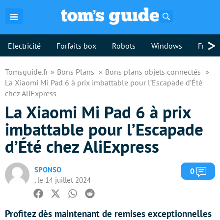
Rechercher
>
Electricité
Forfaits box
Robots
Windows
Freebo
Tomsguide.fr
Bons Plans
Bons plans objets connectés
La Xiaomi Mi Pad 6 à prix imbattable pour l’Escapade d’Été
chez AliExpress
La Xiaomi Mi Pad 6 à prix
imbattable pour l’Escapade
d’Été chez AliExpress
SPONSO
Com
0
, le 14 juillet 2024
Facebook
Twitter
Whatsapp
Reddit
Profitez dès maintenant de remises exceptionnelles