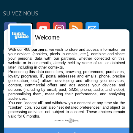
SUIVEZ-NOUS
Facebook
Twitter
Youtube
Instagram
RSS
Newsletter
Welcome
With our 488
partners
, we wish to store and access information on
ENTREPRISE
À PROPOS
your devices (cookies, pixels in emails, etc.), combine and share
your personal data with our partners, whether collected on this
website or in our emails, already held by some of us, or obtained
Qui sommes nous
La rédaction
later, including in other contexts.
Processing this data (identifiers, browsing, preferences, purchases,
Mentions légales et CGU
Contact
loyalty programs, IP, postal addresses and emails, phone, precise
geolocation, etc.) allows developing and offering you services,
Confidentialité et Cookies
content, commercial offers and ads across your devices and
screens (including by email, post, SMS, phone, audio, and video),
Préférences cookies
personalising them, measuring their performance, and analysing
audiences.
You can "accept all" and withdraw your consent at any time via the
"cookie" icon
. You can also "set detailed preferences" and object to
processing activities not subject to consent. These choices remain
valid for 6 months.
powered by
© 2026 Galaxie Media Tous droits réservés