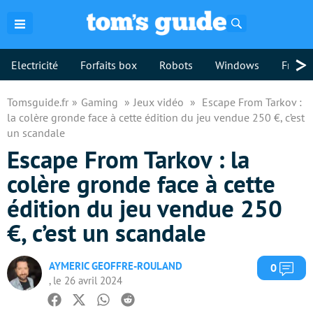
Rechercher
>
Electricité
Forfaits box
Robots
Windows
Freebo
Tomsguide.fr
Gaming
Jeux vidéo
Escape From Tarkov :
la colère gronde face à cette édition du jeu vendue 250 €, c’est
un scandale
Escape From Tarkov : la
colère gronde face à cette
édition du jeu vendue 250
€, c’est un scandale
AYMERIC GEOFFRE-ROULAND
Com
0
, le 26 avril 2024
Facebook
Twitter
Whatsapp
Reddit