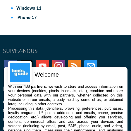
Windows 11
iPhone 17
SUIVEZ-NOUS
Facebook
Twitter
Youtube
Instagram
RSS
Newsletter
Welcome
With our 488
partners
, we wish to store and access information on
ENTREPRISE
À PROPOS
your devices (cookies, pixels in emails, etc.), combine and share
your personal data with our partners, whether collected on this
website or in our emails, already held by some of us, or obtained
Qui sommes nous
La rédaction
later, including in other contexts.
Processing this data (identifiers, browsing, preferences, purchases,
Mentions légales et CGU
Contact
loyalty programs, IP, postal addresses and emails, phone, precise
geolocation, etc.) allows developing and offering you services,
Confidentialité et Cookies
content, commercial offers and ads across your devices and
screens (including by email, post, SMS, phone, audio, and video),
Préférences cookies
personalising them, measuring their performance, and analysing