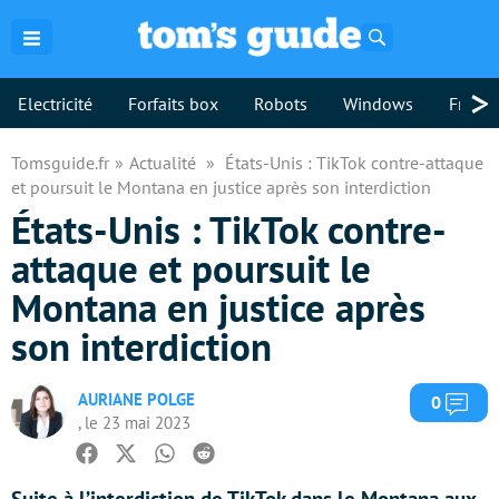
Rechercher
>
Electricité
Forfaits box
Robots
Windows
Freebo
Tomsguide.fr
Actualité
États-Unis : TikTok contre-attaque
et poursuit le Montana en justice après son interdiction
États-Unis : TikTok contre-
attaque et poursuit le
Montana en justice après
son interdiction
AURIANE POLGE
Com
0
, le 23 mai 2023
Facebook
Twitter
Whatsapp
Reddit