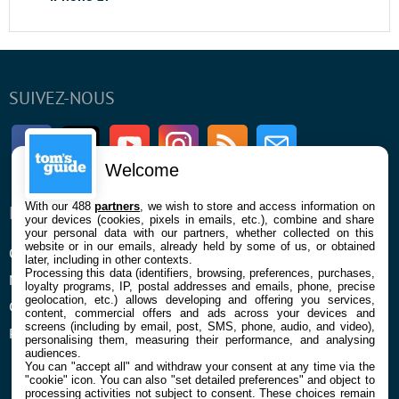
SUIVEZ-NOUS
Facebook
Twitter
Youtube
Instagram
RSS
Newsletter
Welcome
With our 488
partners
, we wish to store and access information on
ENTREPRISE
À PROPOS
your devices (cookies, pixels in emails, etc.), combine and share
your personal data with our partners, whether collected on this
website or in our emails, already held by some of us, or obtained
Qui sommes nous
La rédaction
later, including in other contexts.
Processing this data (identifiers, browsing, preferences, purchases,
Mentions légales et CGU
Contact
loyalty programs, IP, postal addresses and emails, phone, precise
geolocation, etc.) allows developing and offering you services,
Confidentialité et Cookies
content, commercial offers and ads across your devices and
screens (including by email, post, SMS, phone, audio, and video),
Préférences cookies
personalising them, measuring their performance, and analysing
audiences.
You can "accept all" and withdraw your consent at any time via the
"cookie" icon
. You can also "set detailed preferences" and object to
processing activities not subject to consent. These choices remain