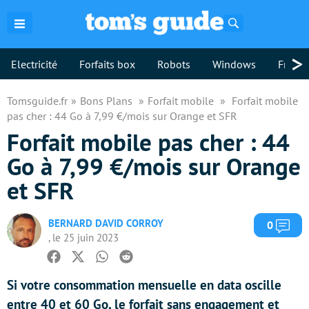
Rechercher
>
Electricité
Forfaits box
Robots
Windows
Freebo
Tomsguide.fr
Bons Plans
Forfait mobile
Forfait mobile
pas cher : 44 Go à 7,99 €/mois sur Orange et SFR
Forfait mobile pas cher : 44
Go à 7,99 €/mois sur Orange
et SFR
BERNARD DAVID CORROY
Com
0
, le 25 juin 2023
Facebook
Twitter
Whatsapp
Reddit
Si votre consommation mensuelle en data oscille
entre 40 et 60 Go, le forfait sans engagement et