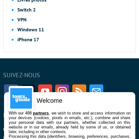
Switch 2
VPN
Windows 11
iPhone 17
SUIVEZ-NOUS
Facebook
Twitter
Youtube
Instagram
RSS
Newsletter
Welcome
With our 488
partners
, we wish to store and access information on
ENTREPRISE
À PROPOS
your devices (cookies, pixels in emails, etc.), combine and share
your personal data with our partners, whether collected on this
website or in our emails, already held by some of us, or obtained
Qui sommes nous
La rédaction
later, including in other contexts.
Processing this data (identifiers, browsing, preferences, purchases,
Mentions légales et CGU
Contact