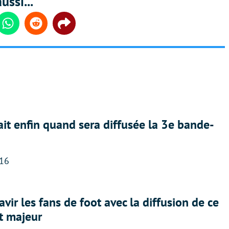
ussi...
din
Whatsapp
Reddit
Share
ait enfin quand sera diffusée la 3e bande-
:16
avir les fans de foot avec la diffusion de ce
t majeur