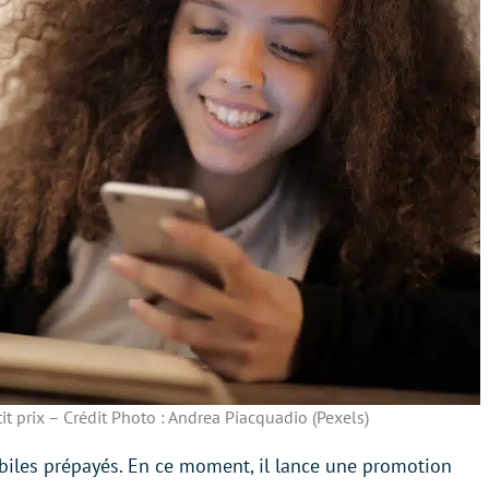
tit prix – Crédit Photo : Andrea Piacquadio (Pexels)
obiles prépayés. En ce moment, il lance une promotion