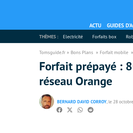
ACTU
GUIDES D’
THÈMES :
Electricité
Forfaits box
Rob
Tomsguide.fr
Bons Plans
Forfait mobile
Forfait prépayé : 
réseau Orange
BERNARD DAVID CORROY
, le 28 octobr
Facebook
Twitter
Whatsapp
Reddit