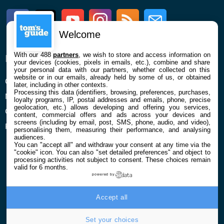
Facebook
Twitter
Youtube
Instagram
RSS
Newsletter
Welcome
With our 488
partners
, we wish to store and access information on
ENTREPRISE
À PROPOS
your devices (cookies, pixels in emails, etc.), combine and share
your personal data with our partners, whether collected on this
website or in our emails, already held by some of us, or obtained
Qui sommes nous
La rédaction
later, including in other contexts.
Processing this data (identifiers, browsing, preferences, purchases,
Mentions légales et CGU
Contact
loyalty programs, IP, postal addresses and emails, phone, precise
geolocation, etc.) allows developing and offering you services,
Confidentialité et Cookies
content, commercial offers and ads across your devices and
screens (including by email, post, SMS, phone, audio, and video),
Préférences cookies
personalising them, measuring their performance, and analysing
audiences.
You can "accept all" and withdraw your consent at any time via the
"cookie" icon
. You can also "set detailed preferences" and object to
processing activities not subject to consent. These choices remain
valid for 6 months.
powered by
© 2026 Galaxie Media Tous droits réservés
Accept all
Set your choices