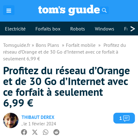
Rechercher
>
Electricité
Forfaits box
Robots
Windows
Freebo
Tomsguide.fr
Bons Plans
Forfait mobile
Profitez du
réseau d’Orange et de 30 Go d’Internet avec ce forfait à
seulement 6,99 €
Profitez du réseau d’Orange
et de 30 Go d’Internet avec
ce forfait à seulement
6,99 €
THIBAUT DEREX
Com
1
, le 1 février 2024
Facebook
Twitter
Whatsapp
Reddit