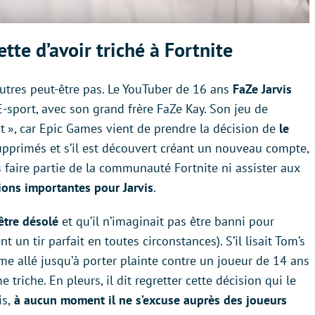
ette d’avoir triché à Fortnite
autres peut-être pas. Le YouTuber de 16 ans
FaZe Jarvis
-sport, avec son grand frère FaZe Kay. Son jeu de
ait », car Epic Games vient de prendre la décision de
le
upprimés et s’il est découvert créant un nouveau compte,
us faire partie de la communauté Fortnite ni assister aux
ions importantes pour Jarvis
.
être désolé
et qu’il n’imaginait pas être banni pour
t un tir parfait en toutes circonstances). S’il lisait Tom’s
ême allé jusqu’à porter plainte contre un joueur de 14 ans
riche. En pleurs, il dit regretter cette décision qui le
s,
à aucun moment il ne s’excuse auprès des joueurs