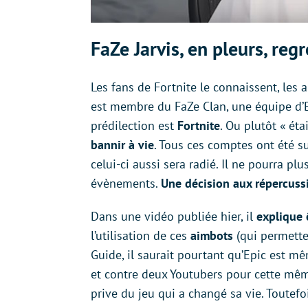
FaZe Jarvis, en pleurs, regr
Les fans de Fortnite le connaissent, les 
est membre du FaZe Clan, une équipe d’E
prédilection est
Fortnite
. Ou plutôt « ét
bannir à vie
. Tous ces comptes ont été s
celui-ci aussi sera radié. Il ne pourra pl
évènements.
Une décision aux répercuss
Dans une vidéo publiée hier, il
explique 
l’utilisation de ces
aimbots
(qui permetten
Guide, il saurait pourtant qu’Epic est m
et contre deux Youtubers pour cette même t
prive du jeu qui a changé sa vie. Toutefoi