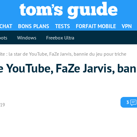
ACHAT
BONS PLANS
TESTS
FORFAIT MOBILE
VPN
ots
Windows
Freebox Ultra
ite : la star de YouTube, FaZe Jarvis, bannie du jeu pour triche
de YouTube, FaZe Jarvis, ba
3
019