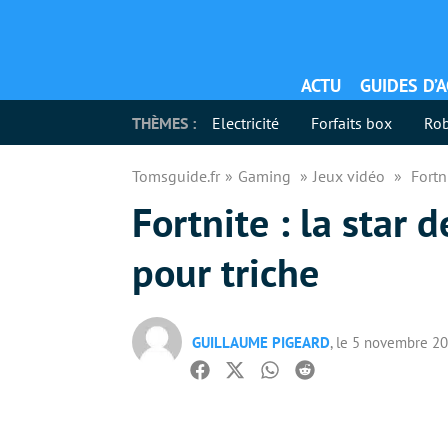
ACTU
GUIDES D’
THÈMES :
Electricité
Forfaits box
Rob
Tomsguide.fr
Gaming
Jeux vidéo
Fortn
Fortnite : la star 
pour triche
GUILLAUME PIGEARD
, le 5 novembre 2
Facebook
Twitter
Whatsapp
Reddit