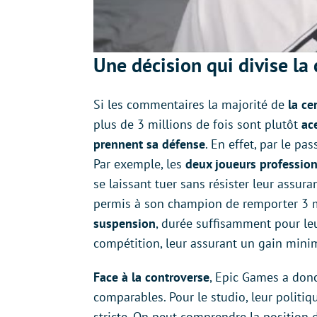
Une décision qui divise l
Si les commentaires la majorité de
la ce
plus de 3 millions de fois sont plutôt
ac
prennent sa défense
. En effet, par le pa
Par exemple, les
deux joueurs professio
se laissant tuer sans résister leur assura
permis à son champion de remporter 3 mi
suspension
, durée suffisamment pour le
compétition, leur assurant un gain mini
Face à la controverse
, Epic Games a donc
comparables. Pour le studio, leur politiq
stricte. On peut comprendre la position d