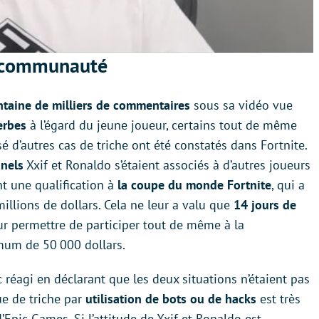
a communauté
ntaine de milliers de commentaires
sous sa vidéo vue
erbes
à l’égard du jeune joueur, certains tout de même
ssé d’autres cas de triche ont été constatés dans Fortnite.
nnels
Xxif et Ronaldo s’étaient associés à d’autres joueurs
nt une qualification à
la coupe du monde Fortnite
, qui a
llions de dollars. Cela ne leur a valu que
14 jours de
ur permettre de participer tout de même à la
mum de 50 000 dollars.
 réagi en déclarant que les deux situations n’étaient pas
ue de triche par
utilisation de bots ou de hacks
est très
’Epic Games. Si l’attitude de Xxif et Ronaldo est