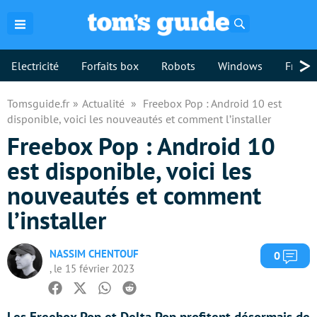
Rechercher
>
Electricité
Forfaits box
Robots
Windows
Freebo
Tomsguide.fr
Actualité
Freebox Pop : Android 10 est
disponible, voici les nouveautés et comment l’installer
Freebox Pop : Android 10
est disponible, voici les
nouveautés et comment
l’installer
NASSIM CHENTOUF
Com
0
, le 15 février 2023
Facebook
Twitter
Whatsapp
Reddit