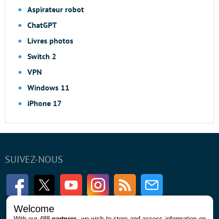
Aspirateur robot
ChatGPT
Livres photos
Switch 2
VPN
Windows 11
iPhone 17
SUIVEZ-NOUS
Facebook
Twitter
Youtube
Instagram
RSS
Newsletter
Welcome
With our 488
partners
, we wish to store and access information on