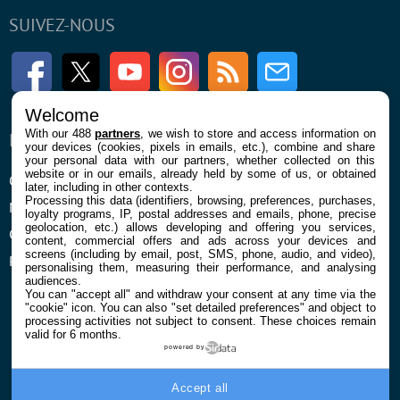
SUIVEZ-NOUS
Facebook
Twitter
Youtube
Instagram
RSS
Newsletter
Welcome
With our 488
partners
, we wish to store and access information on
ENTREPRISE
À PROPOS
your devices (cookies, pixels in emails, etc.), combine and share
your personal data with our partners, whether collected on this
website or in our emails, already held by some of us, or obtained
Qui sommes nous
La rédaction
later, including in other contexts.
Processing this data (identifiers, browsing, preferences, purchases,
Mentions légales et CGU
Contact
loyalty programs, IP, postal addresses and emails, phone, precise
geolocation, etc.) allows developing and offering you services,
Confidentialité et Cookies
content, commercial offers and ads across your devices and
screens (including by email, post, SMS, phone, audio, and video),
Préférences cookies
personalising them, measuring their performance, and analysing
audiences.
You can "accept all" and withdraw your consent at any time via the
"cookie" icon
. You can also "set detailed preferences" and object to
processing activities not subject to consent. These choices remain
valid for 6 months.
powered by
© 2026 Galaxie Media Tous droits réservés
Accept all