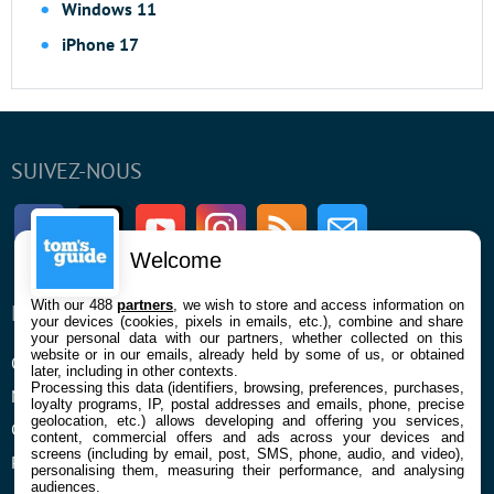
Windows 11
iPhone 17
SUIVEZ-NOUS
Facebook
Twitter
Youtube
Instagram
RSS
Newsletter
Welcome
With our 488
partners
, we wish to store and access information on
ENTREPRISE
À PROPOS
your devices (cookies, pixels in emails, etc.), combine and share
your personal data with our partners, whether collected on this
website or in our emails, already held by some of us, or obtained
Qui sommes nous
La rédaction
later, including in other contexts.
Processing this data (identifiers, browsing, preferences, purchases,
Mentions légales et CGU
Contact
loyalty programs, IP, postal addresses and emails, phone, precise
geolocation, etc.) allows developing and offering you services,
Confidentialité et Cookies
content, commercial offers and ads across your devices and
screens (including by email, post, SMS, phone, audio, and video),
Préférences cookies
personalising them, measuring their performance, and analysing
audiences.