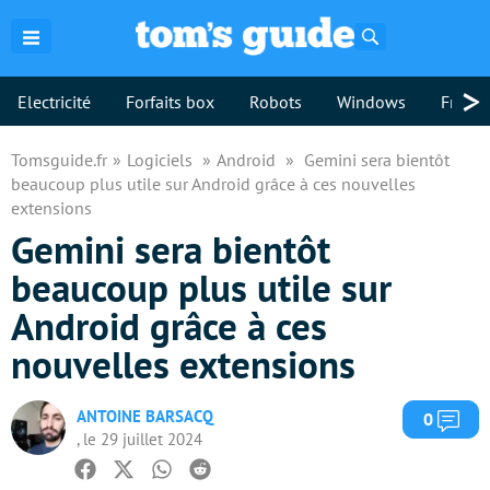
Rechercher
>
Electricité
Forfaits box
Robots
Windows
Freebo
Tomsguide.fr
Logiciels
Android
Gemini sera bientôt
beaucoup plus utile sur Android grâce à ces nouvelles
extensions
Gemini sera bientôt
beaucoup plus utile sur
Android grâce à ces
nouvelles extensions
ANTOINE BARSACQ
Com
0
, le 29 juillet 2024
Facebook
Twitter
Whatsapp
Reddit