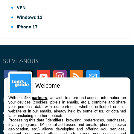
VPN
Windows 11
iPhone 17
SUIVEZ-NOUS
Facebook
Twitter
Youtube
Instagram
RSS
Newsletter
Welcome
With our 488
partners
, we wish to store and access information on
ENTREPRISE
À PROPOS
your devices (cookies, pixels in emails, etc.), combine and share
your personal data with our partners, whether collected on this
website or in our emails, already held by some of us, or obtained
Qui sommes nous
La rédaction
later, including in other contexts.
Processing this data (identifiers, browsing, preferences, purchases,
Mentions légales et CGU
Contact
loyalty programs, IP, postal addresses and emails, phone, precise
geolocation, etc.) allows developing and offering you services,
Confidentialité et Cookies
content, commercial offers and ads across your devices and