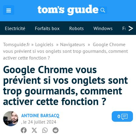
Rechercher
>
Electricité
Forfaits box
Robots
Windows
Freebo
Tomsguide.fr
Logiciels
Navigateurs
Google Chrome
vous prévient si vos onglets sont trop gourmands, comment
activer cette fonction ?
Google Chrome vous
prévient si vos onglets sont
trop gourmands, comment
activer cette fonction ?
ANTOINE BARSACQ
Com
0
, le 24 juillet 2024
Facebook
Twitter
Whatsapp
Reddit