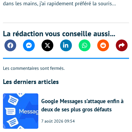
dans les mains, j’ai rapidement préféré la souris…
La rédaction vous conseille aussi...
Facebook
Messenger
Twitter
Linkedin
Whatsapp
Reddit
Shar
Les commentaires sont fermés.
Les derniers articles
Google Messages s’attaque enfin à
deux de ses plus gros défauts
7 août 2026 09:54