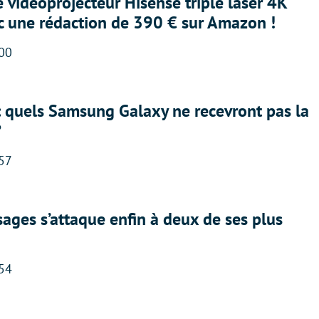
e vidéoprojecteur Hisense triple laser 4K
ec une rédaction de 390 € sur Amazon !
:00
: quels Samsung Galaxy ne recevront pas la
?
:57
ges s’attaque enfin à deux de ses plus
:54