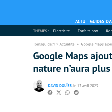
ACTU
GUIDES D’
THÈMES :
Electricité
Forfaits box
Rob
Tomsguide.fr
Actualité
Google Maps ajout
Google Maps ajoute
nature n’aura plus
DAVID DOUÏEB
, le 13 avril 2023
Facebook
Twitter
Whatsapp
Reddit