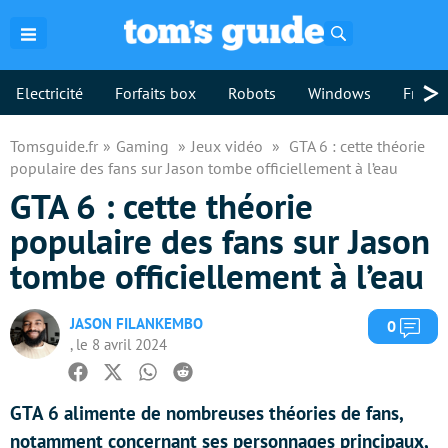
Rechercher
>
Electricité
Forfaits box
Robots
Windows
Freebo
Tomsguide.fr
Gaming
Jeux vidéo
GTA 6 : cette théorie
populaire des fans sur Jason tombe officiellement à l’eau
GTA 6 : cette théorie
populaire des fans sur Jason
tombe officiellement à l’eau
JASON FILANKEMBO
Com
0
, le 8 avril 2024
Facebook
Twitter
Whatsapp
Reddit
GTA 6 alimente de nombreuses théories de fans,
notamment concernant ses personnages principaux,