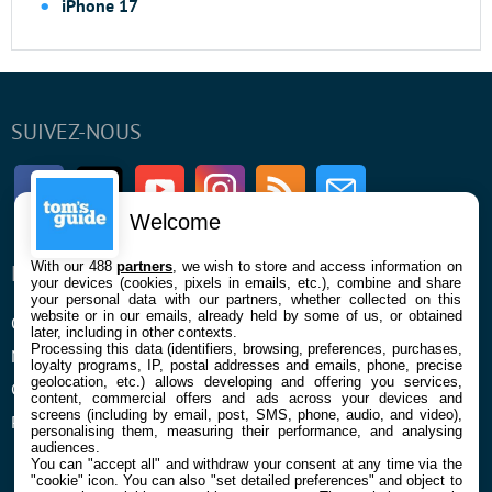
iPhone 17
SUIVEZ-NOUS
Facebook
Twitter
Youtube
Instagram
RSS
Newsletter
Welcome
With our 488
partners
, we wish to store and access information on
ENTREPRISE
À PROPOS
your devices (cookies, pixels in emails, etc.), combine and share
your personal data with our partners, whether collected on this
website or in our emails, already held by some of us, or obtained
Qui sommes nous
La rédaction
later, including in other contexts.
Processing this data (identifiers, browsing, preferences, purchases,
Mentions légales et CGU
Contact
loyalty programs, IP, postal addresses and emails, phone, precise
geolocation, etc.) allows developing and offering you services,
Confidentialité et Cookies
content, commercial offers and ads across your devices and
screens (including by email, post, SMS, phone, audio, and video),
Préférences cookies
personalising them, measuring their performance, and analysing
audiences.
You can "accept all" and withdraw your consent at any time via the
"cookie" icon
. You can also "set detailed preferences" and object to