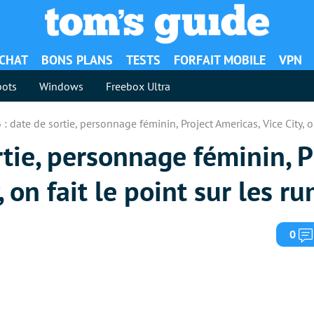
ACHAT
BONS PLANS
TESTS
FORFAIT MOBILE
VPN
ots
Windows
Freebox Ultra
 : date de sortie, personnage féminin, Project Americas, Vice City, o
rtie, personnage féminin, P
, on fait le point sur les r
0