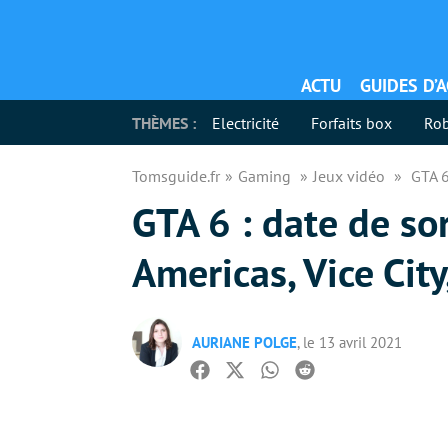
ACTU
GUIDES D’
THÈMES :
Electricité
Forfaits box
Rob
Tomsguide.fr
Gaming
Jeux vidéo
GTA 6
GTA 6 : date de so
Americas, Vice City
AURIANE POLGE
, le 13 avril 2021
Facebook
Twitter
Whatsapp
Reddit