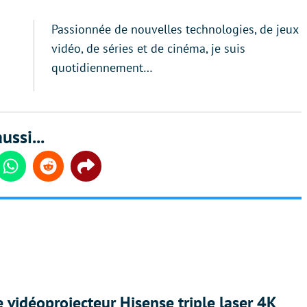
Passionnée de nouvelles technologies, de jeux
vidéo, de séries et de cinéma, je suis
quotidiennement…
ussi...
din
Whatsapp
Reddit
Share
e vidéoprojecteur Hisense triple laser 4K