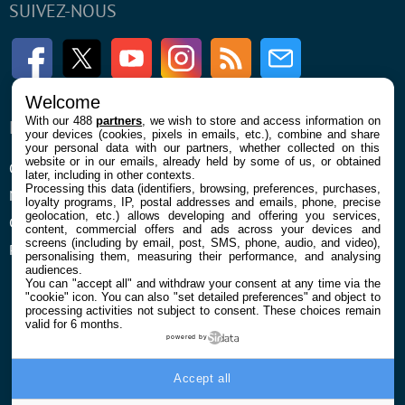
SUIVEZ-NOUS
Facebook
Twitter
Youtube
Instagram
RSS
Newsletter
Welcome
With our 488
partners
, we wish to store and access information on
ENTREPRISE
À PROPOS
your devices (cookies, pixels in emails, etc.), combine and share
your personal data with our partners, whether collected on this
website or in our emails, already held by some of us, or obtained
Qui sommes nous
La rédaction
later, including in other contexts.
Processing this data (identifiers, browsing, preferences, purchases,
Mentions légales et CGU
Contact
loyalty programs, IP, postal addresses and emails, phone, precise
geolocation, etc.) allows developing and offering you services,
Confidentialité et Cookies
content, commercial offers and ads across your devices and
screens (including by email, post, SMS, phone, audio, and video),
Préférences cookies
personalising them, measuring their performance, and analysing
audiences.
You can "accept all" and withdraw your consent at any time via the
"cookie" icon
. You can also "set detailed preferences" and object to
processing activities not subject to consent. These choices remain
valid for 6 months.
powered by
© 2026 Galaxie Media Tous droits réservés
Accept all