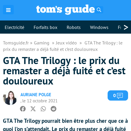
Rechercher
>
Electricité
Forfaits box
Robots
Windows
Freebo
Tomsguide.fr
Gaming
Jeux vidéo
GTA The Trilogy : le
prix du remaster a déjà fuité et c’est douloureux
GTA The Trilogy : le prix du
remaster a déjà fuité et c’est
douloureux
AURIANE POLGE
Com
0
, le 12 octobre 2021
Facebook
Twitter
Whatsapp
Reddit
GTA The Trilogy pourrait bien être plus cher que ce à
quoi l’on s’attendait. Le prix du remaster a déjà fuité