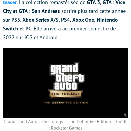
teaser
. La collection remastérisée de
GTA 3, GTA : Vice
City et GTA : San Andreas
sortira plus tard cette année
su
r PS5, Xbox Series X/S, PS4, Xbox One, Nintendo
Switch et PC
. Elle arrivera au premier semestre de
2022 sur iOS et Android.
Grand Theft Auto : The Trilogy – The Definitive Edition – Crédit
: Rockstar Games