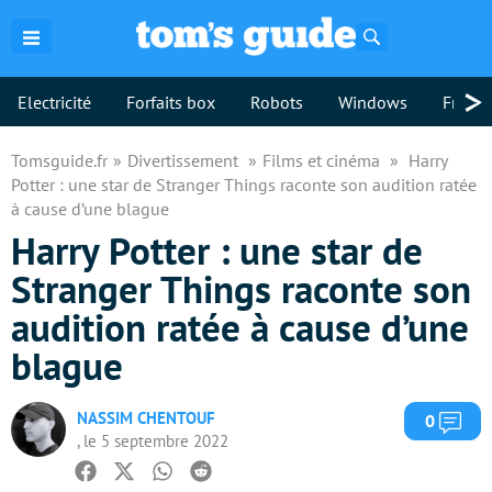
Rechercher
>
Electricité
Forfaits box
Robots
Windows
Freebo
Tomsguide.fr
Divertissement
Films et cinéma
Harry
Potter : une star de Stranger Things raconte son audition ratée
à cause d’une blague
Harry Potter : une star de
Stranger Things raconte son
audition ratée à cause d’une
blague
NASSIM CHENTOUF
Com
0
, le 5 septembre 2022
Facebook
Twitter
Whatsapp
Reddit