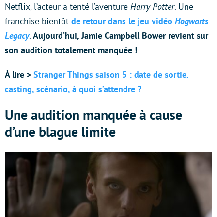
Netflix, l’acteur a tenté l’aventure
Harry Potter
. Une
franchise bientôt
de retour dans le jeu vidéo
Hogwarts
Legacy
.
Aujourd’hui, Jamie Campbell Bower revient sur
son audition totalement manquée !
À lire >
Stranger Things saison 5 : date de sortie,
casting, scénario, à quoi s’attendre ?
Une audition manquée à cause
d’une blague limite