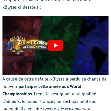
xBlyzes ci-dessous :
À cause de cette défaite, xBlyzes a perdu sa chance de
pouvoir
participer cette année aux World
Championships
. Frenetic s’est quant à lui qualifié.
D’ailleurs, le joueur français ne s’est pas limité au
ragequit. Il a ensuite tweeté «
je veux mourir
».