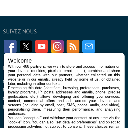
SUIVEZ-NOUS
Facebook
Twitter
Youtube
Instagram
RSS
Newsletter
Welcome
With our 488
partners
, we wish to store and access information on
ENTREPRISE
À PROPOS
your devices (cookies, pixels in emails, etc.), combine and share
your personal data with our partners, whether collected on this
website or in our emails, already held by some of us, or obtained
Qui sommes nous
La rédaction
later, including in other contexts.
Processing this data (identifiers, browsing, preferences, purchases,
Mentions légales et CGU
Contact
loyalty programs, IP, postal addresses and emails, phone, precise
geolocation, etc.) allows developing and offering you services,
Confidentialité et Cookies
content, commercial offers and ads across your devices and
screens (including by email, post, SMS, phone, audio, and video),
Préférences cookies
personalising them, measuring their performance, and analysing
audiences.
You can "accept all" and withdraw your consent at any time via the
"cookie" icon
. You can also "set detailed preferences" and object to
processing activities not subject to consent. These choices remain