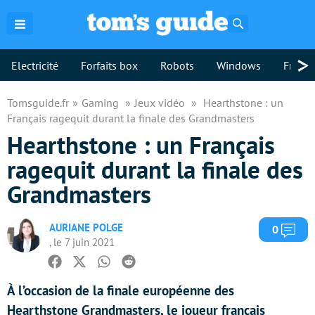
Rechercher
>
Electricité
Forfaits box
Robots
Windows
Freebo
Tomsguide.fr
Gaming
Jeux vidéo
Hearthstone : un
Français ragequit durant la finale des Grandmasters
Hearthstone : un Français
ragequit durant la finale des
Grandmasters
AURIANE POLGE
Com
0
, le 7 juin 2021
Facebook
Twitter
Whatsapp
Reddit
À l’occasion de la finale européenne des
Hearthstone Grandmasters, le joueur français