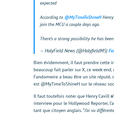
expected
According to
@MyTimeToShineH
Henry 
join the MCU a couple days ago.
There’s a strong possibility he has bee
— HolyField News (@HolyfieldM5)
Fe
Bien évidemment, il faut prendre cette i
beaucoup fait parler sur X, ce week-end, 
Fandomwire a beau être un site réputé, 
est @MyTimeToShineH sur le réseau soci
Il faut toutefois noter que Henry Cavill
n
interview pour le Hollywood Reporter, l’a
tant que citoyen anglais. “
J’ai vu différen