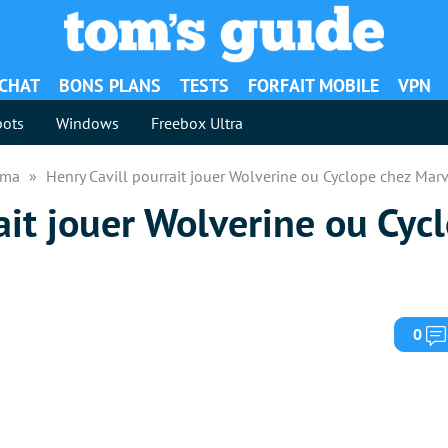
ACHAT
BONS PLANS
TESTS
FORFAIT MOBILE
VPN
ots
Windows
Freebox Ultra
néma
Henry Cavill pourrait jouer Wolverine ou Cyclope chez Mar
ait jouer Wolverine ou Cyc
0