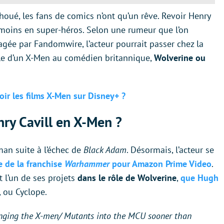
oué, les fans de comics n’ont qu’un rêve. Revoir Henry
moins en super-héros. Selon une rumeur que l’on
agée par Fandomwire, l’acteur pourrait passer chez la
ôle d’un X-Men au comédien britannique,
Wolverine ou
ir les films X-Men sur Disney+ ?
nry Cavill en X-Men ?
man suite à l’échec de
Black Adam
. Désormais, l’acteur se
e de la franchise
Warhammer
pour Amazon Prime Video
.
 l’un de ses projets
dans le rôle de Wolverine
,
que Hugh
, ou Cyclope.
ringing the X-men/ Mutants into the MCU sooner than