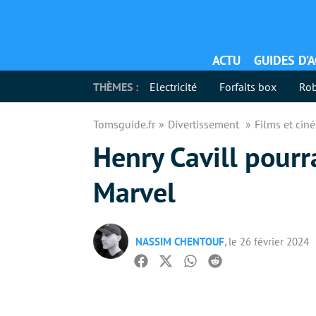
ACTU
GUIDES D’
THÈMES :
Electricité
Forfaits box
Rob
Tomsguide.fr
Divertissement
Films et ci
Henry Cavill pourr
Marvel
NASSIM CHENTOUF
, le 26 février 2024
Facebook
Twitter
Whatsapp
Reddit