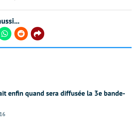
ussi...
din
Whatsapp
Reddit
Share
ait enfin quand sera diffusée la 3e bande-
:16