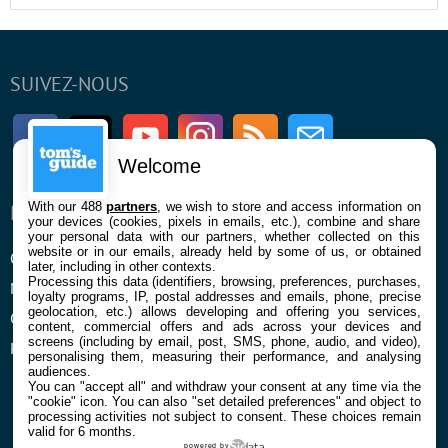
SUIVEZ-NOUS
Facebook
Twitter
Youtube
Instagram
RSS
Newsletter
Welcome
With our 488
partners
, we wish to store and access information on
ENTREPRISE
À PROPOS
your devices (cookies, pixels in emails, etc.), combine and share
your personal data with our partners, whether collected on this
website or in our emails, already held by some of us, or obtained
Qui sommes nous
La rédaction
later, including in other contexts.
Processing this data (identifiers, browsing, preferences, purchases,
Mentions légales et CGU
Contact
loyalty programs, IP, postal addresses and emails, phone, precise
geolocation, etc.) allows developing and offering you services,
Confidentialité et Cookies
content, commercial offers and ads across your devices and
screens (including by email, post, SMS, phone, audio, and video),
Préférences cookies
personalising them, measuring their performance, and analysing
audiences.
You can "accept all" and withdraw your consent at any time via the
"cookie" icon
. You can also "set detailed preferences" and object to
processing activities not subject to consent. These choices remain
valid for 6 months.
powered by