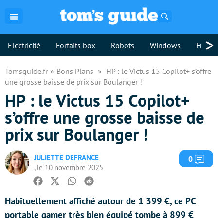
Rechercher
>
Electricité
Forfaits box
Robots
Windows
Freebo
Tomsguide.fr
Bons Plans
HP : le Victus 15 Copilot+ s’offre
une grosse baisse de prix sur Boulanger !
HP : le Victus 15 Copilot+
s’offre une grosse baisse de
prix sur Boulanger !
JULIETTE DEFRANCE
Com
0
, le 10 novembre 2025
Facebook
Twitter
Whatsapp
Reddit
Habituellement affiché autour de 1 399 €, ce PC
portable gamer très bien équipé tombe à 899 €