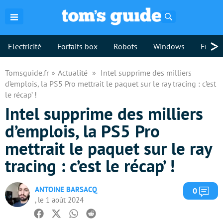
Rechercher
>
Electricité
Forfaits box
Robots
Windows
Freebo
Tomsguide.fr
Actualité
Intel supprime des milliers
d’emplois, la PS5 Pro mettrait le paquet sur le ray tracing : c’est
le récap’ !
Intel supprime des milliers
d’emplois, la PS5 Pro
mettrait le paquet sur le ray
tracing : c’est le récap’ !
ANTOINE BARSACQ
Com
0
, le 1 août 2024
Facebook
Twitter
Whatsapp
Reddit