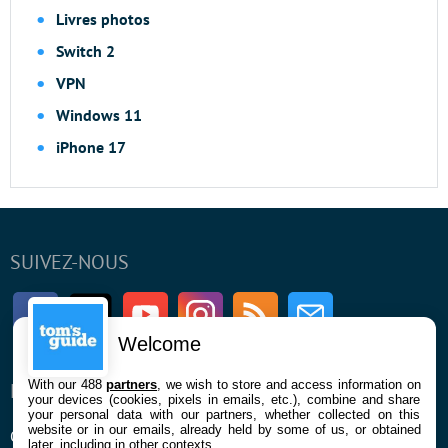
Livres photos
Switch 2
VPN
Windows 11
iPhone 17
SUIVEZ-NOUS
Facebook
Twitter
Youtube
Instagram
RSS
Newsletter
Welcome
With our 488
partners
, we wish to store and access information on
ENTREPRISE
À PROPOS
your devices (cookies, pixels in emails, etc.), combine and share
your personal data with our partners, whether collected on this
website or in our emails, already held by some of us, or obtained
Qui sommes nous
La rédaction
later, including in other contexts.