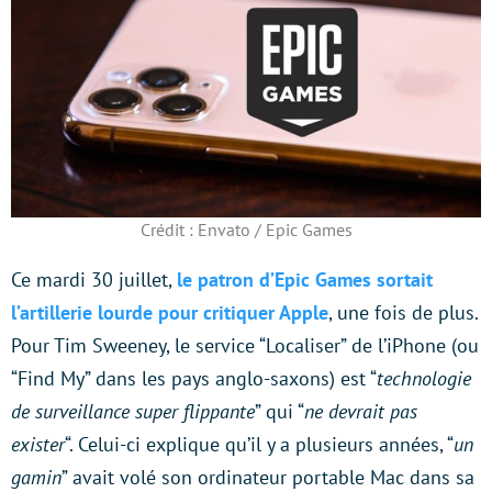
Crédit : Envato / Epic Games
Ce mardi 30 juillet,
le patron d’Epic Games sortait
l’artillerie lourde pour critiquer Apple
, une fois de plus.
Pour Tim Sweeney, le service “Localiser” de l’iPhone (ou
“Find My” dans les pays anglo-saxons) est “
technologie
de surveillance super flippante
” qui “
ne devrait pas
exister
“. Celui-ci explique qu’il y a plusieurs années, “
un
gamin
” avait volé son ordinateur portable Mac dans sa