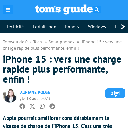
Rechercher
>
Electricité
Forfaits box
Robots
Windows
Freebo
Tomsguide.fr
Tech
Smartphones
iPhone 15 : vers une
charge rapide plus performante, enfin !
iPhone 15 : vers une charge
rapide plus performante,
enfin !
AURIANE POLGE
Com
0
, le 18 août 2023
Facebook
Twitter
Whatsapp
Reddit
Apple pourrait améliorer considérablement la
vitesse de charge de l’iPhone 15. C’est une très