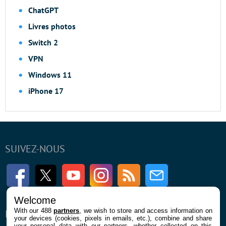
ChatGPT
Livres photos
Switch 2
VPN
Windows 11
iPhone 17
SUIVEZ-NOUS
Facebook
Twitter
Youtube
Instagram
RSS
Newsletter
Welcome
With our 488
partners
, we wish to store and access information on
ENTREPRISE
À PROPOS
your devices (cookies, pixels in emails, etc.), combine and share
your personal data with our partners, whether collected on this