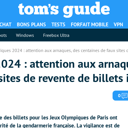
ACHAT
BONS PLANS
TESTS
FORFAIT MOBILE
VPN
ots
Windows
Freebox Ultra
ques 2024 : attention aux arnaques, des centaines de faux sites de
024 : attention aux arnaq
ites de revente de billets 
0
 des billets pour les Jeux Olympiques de Paris ont
rité de la gendarmerie française. La vigilance est de