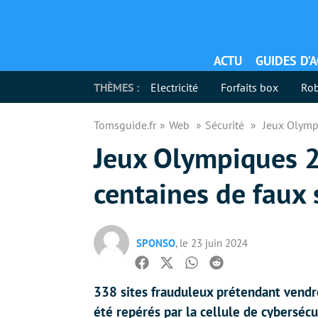
ACTU
GUIDES D’
THÈMES :
Electricité
Forfaits box
Rob
Tomsguide.fr
Web
Sécurité
Jeux Olympi
Jeux Olympiques 2
centaines de faux s
SPONSO
, le 23 juin 2024
Facebook
Twitter
Whatsapp
Reddit
338 sites frauduleux prétendant vendre
été repérés par la cellule de cybersécu