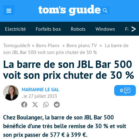
Rechercher
>
Electricité
Forfaits box
Robots
Windows
Freebo
Tomsguide.fr
Bons Plans
Bons plans TV
La barre de
son JBL Bar 500 voit son prix chuter de 30 %
La barre de son JBL Bar 500
voit son prix chuter de 30 %
MARIANNE LE GAL
Com
0
, le 27 juillet 2023
Facebook
Twitter
Whatsapp
Reddit
Chez Boulanger, la barre de son JBL Bar 500
bénéficie d’une très belle remise de 30 % et voit
son prix passer de 577 € à 399 €.