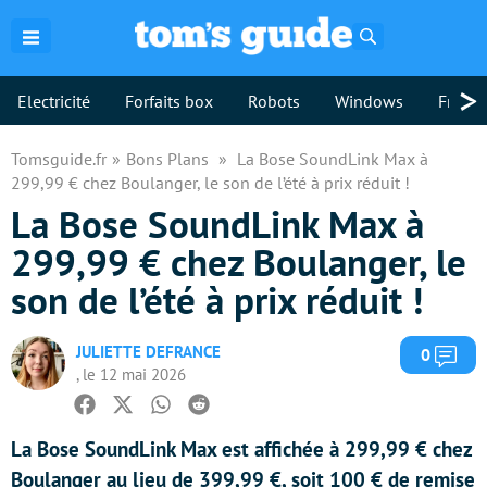
Rechercher
>
Electricité
Forfaits box
Robots
Windows
Freebo
Tomsguide.fr
Bons Plans
La Bose SoundLink Max à
299,99 € chez Boulanger, le son de l’été à prix réduit !
La Bose SoundLink Max à
299,99 € chez Boulanger, le
son de l’été à prix réduit !
JULIETTE DEFRANCE
Com
0
, le 12 mai 2026
Facebook
Twitter
Whatsapp
Reddit
La Bose SoundLink Max est affichée à 299,99 € chez
Boulanger au lieu de 399,99 €, soit 100 € de remise