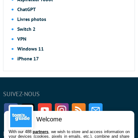
ChatGPT
Livres photos
Switch 2
VPN
Windows 11
iPhone 17
SUIVEZ-NOUS
Facebook
Twitter
Youtube
Instagram
RSS
Newsletter
Welcome
With our 488
partners
, we wish to store and access information on
ENTREPRISE
À PROPOS
your devices (cookies, pixels in emails, etc.), combine and share