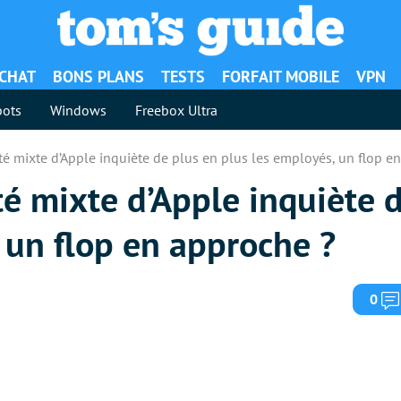
ACHAT
BONS PLANS
TESTS
FORFAIT MOBILE
VPN
ots
Windows
Freebox Ultra
té mixte d’Apple inquiète de plus en plus les employés, un flop e
té mixte d’Apple inquiète 
 un flop en approche ?
0