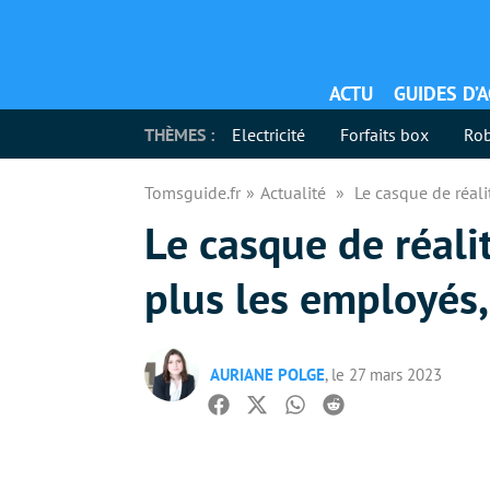
ACTU
GUIDES D’
THÈMES :
Electricité
Forfaits box
Rob
Tomsguide.fr
Actualité
Le casque de réali
Le casque de réali
plus les employés,
AURIANE POLGE
, le 27 mars 2023
Facebook
Twitter
Whatsapp
Reddit