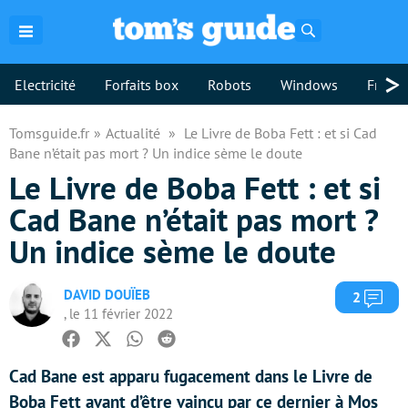
Rechercher
>
Electricité
Forfaits box
Robots
Windows
Freebo
Tomsguide.fr
Actualité
Le Livre de Boba Fett : et si Cad
Bane n’était pas mort ? Un indice sème le doute
Le Livre de Boba Fett : et si
Cad Bane n’était pas mort ?
Un indice sème le doute
DAVID DOUÏEB
Com
2
, le 11 février 2022
Facebook
Twitter
Whatsapp
Reddit
Cad Bane est apparu fugacement dans le Livre de
Boba Fett avant d’être vaincu par ce dernier à Mos