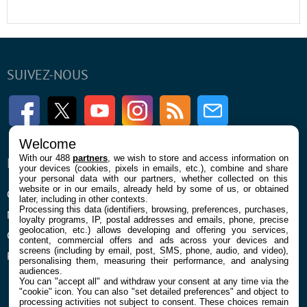
SUIVEZ-NOUS
Facebook
Twitter
Youtube
Instagram
RSS
Newsletter
Welcome
With our 488
partners
, we wish to store and access information on
ENTREPRISE
À PROPOS
your devices (cookies, pixels in emails, etc.), combine and share
your personal data with our partners, whether collected on this
website or in our emails, already held by some of us, or obtained
Qui sommes nous
La rédaction
later, including in other contexts.
Processing this data (identifiers, browsing, preferences, purchases,
Mentions légales et CGU
Contact
loyalty programs, IP, postal addresses and emails, phone, precise
geolocation, etc.) allows developing and offering you services,
Confidentialité et Cookies
content, commercial offers and ads across your devices and
screens (including by email, post, SMS, phone, audio, and video),
Préférences cookies
personalising them, measuring their performance, and analysing
audiences.
You can "accept all" and withdraw your consent at any time via the
"cookie" icon
. You can also "set detailed preferences" and object to
processing activities not subject to consent. These choices remain