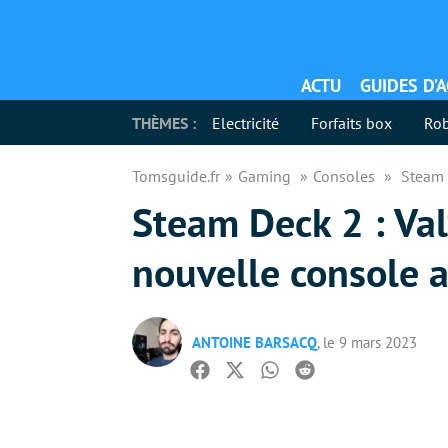
ACTU
GUIDES D’
THÈMES :
Electricité
Forfaits box
Rob
Tomsguide.fr
Gaming
Consoles
Steam 
Steam Deck 2 : Val
nouvelle console 
ANTOINE BARSACQ
, le 9 mars 2023
Facebook
Twitter
Whatsapp
Reddit