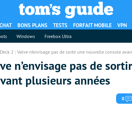
ACHAT
BONS PLANS
TESTS
FORFAIT MOBILE
VPN
ots
Windows
Freebox Ultra
Deck 2 : Valve n’envisage pas de sortir une nouvelle console avan
ve n’envisage pas de sorti
avant plusieurs années
0