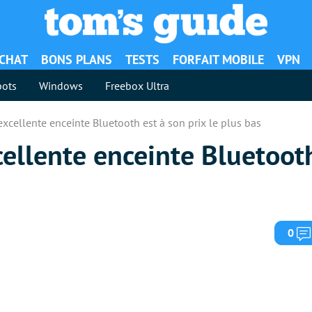
ACHAT
BONS PLANS
TESTS
FORFAIT MOBILE
VPN
ots
Windows
Freebox Ultra
’excellente enceinte Bluetooth est à son prix le plus bas
xcellente enceinte Bluetoot
0