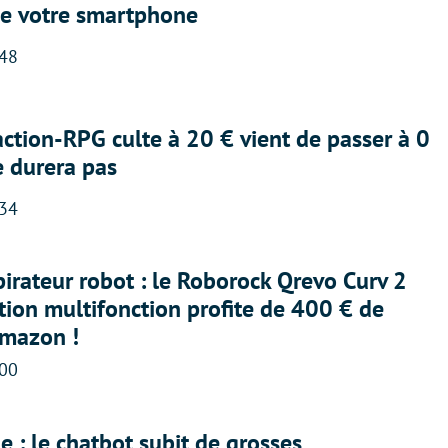
e votre smartphone
:48
action-RPG culte à 20 € vient de passer à 0
e durera pas
:34
irateur robot : le Roborock Qrevo Curv 2
ation multifonction profite de 400 € de
Amazon !
:00
 : le chatbot subit de grosses