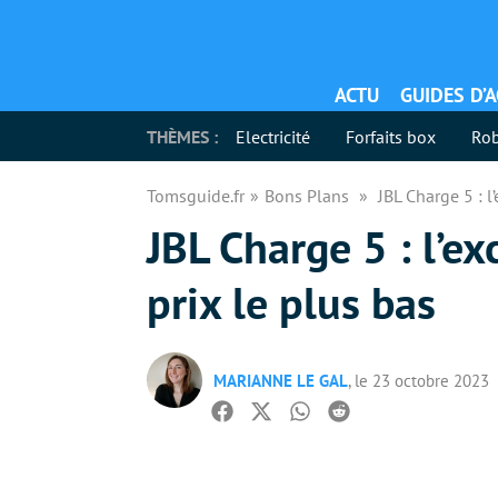
ACTU
GUIDES D’
THÈMES :
Electricité
Forfaits box
Rob
Tomsguide.fr
Bons Plans
JBL Charge 5 : l
JBL Charge 5 : l’e
prix le plus bas
MARIANNE LE GAL
, le 23 octobre 2023
Facebook
Twitter
Whatsapp
Reddit