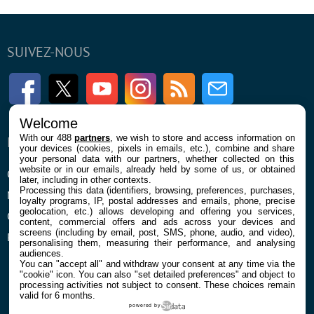
SUIVEZ-NOUS
Facebook
Twitter
Youtube
Instagram
RSS
Newsletter
Welcome
With our 488
partners
, we wish to store and access information on
ENTREPRISE
À PROPOS
your devices (cookies, pixels in emails, etc.), combine and share
your personal data with our partners, whether collected on this
website or in our emails, already held by some of us, or obtained
Qui sommes nous
La rédaction
later, including in other contexts.
Processing this data (identifiers, browsing, preferences, purchases,
Mentions légales et CGU
Contact
loyalty programs, IP, postal addresses and emails, phone, precise
geolocation, etc.) allows developing and offering you services,
Confidentialité et Cookies
content, commercial offers and ads across your devices and
screens (including by email, post, SMS, phone, audio, and video),
Préférences cookies
personalising them, measuring their performance, and analysing
audiences.
You can "accept all" and withdraw your consent at any time via the
"cookie" icon
. You can also "set detailed preferences" and object to
processing activities not subject to consent. These choices remain
valid for 6 months.
powered by