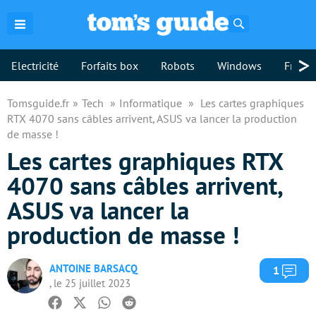
Rechercher
>
Electricité
Forfaits box
Robots
Windows
Freebo
Tomsguide.fr
Tech
Informatique
Les cartes graphiques
RTX 4070 sans câbles arrivent, ASUS va lancer la production
de masse !
Les cartes graphiques RTX
4070 sans câbles arrivent,
ASUS va lancer la
production de masse !
ANTOINE BARSACQ
Com
1
, le 25 juillet 2023
Facebook
Twitter
Whatsapp
Reddit