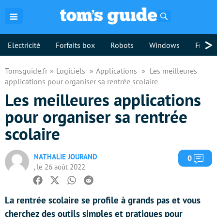
Rechercher
>
Electricité
Forfaits box
Robots
Windows
Freebo
Tomsguide.fr
Logiciels
Applications
Les meilleures
applications pour organiser sa rentrée scolaire
Les meilleures applications
pour organiser sa rentrée
scolaire
NATHALIE JOURAND
Com
0
, le 26 août 2022
Facebook
Twitter
Whatsapp
Reddit
La rentrée scolaire se profile à grands pas et vous
cherchez des outils simples et pratiques pour