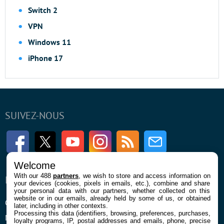
Switch 2
VPN
Windows 11
iPhone 17
SUIVEZ-NOUS
Facebook
Twitter
Youtube
Instagram
RSS
Newsletter
Welcome
With our 488
partners
, we wish to store and access information on
ENTREPRISE
À PROPOS
your devices (cookies, pixels in emails, etc.), combine and share
your personal data with our partners, whether collected on this
website or in our emails, already held by some of us, or obtained
Qui sommes nous
La rédaction
later, including in other contexts.
Processing this data (identifiers, browsing, preferences, purchases,
Mentions légales et CGU
Contact
loyalty programs, IP, postal addresses and emails, phone, precise