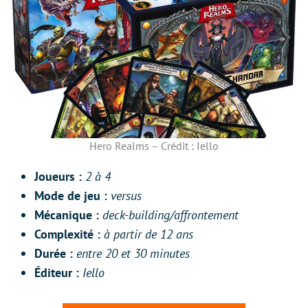
Hero Realms – Crédit : Iello
Joueurs :
2 à 4
Mode de jeu :
versus
M
écanique :
deck-building/affrontement
Complexit
é
:
à
partir de 12 ans
Dur
ée :
entre 20 et 30 minutes
Éditeur :
Iello