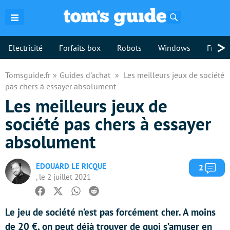
Rechercher
>
Electricité
Forfaits box
Robots
Windows
Freebo
Tomsguide.fr
Guides d'achat
Les meilleurs jeux de société
pas chers à essayer absolument
Les meilleurs jeux de
société pas chers à essayer
absolument
EDOUARD LE RICQUE
Com
2
, le 2 juillet 2021
Facebook
Twitter
Whatsapp
Reddit
Le jeu de société n’est pas forcément cher. A moins
de 20 €, on peut déjà trouver de quoi s’amuser en