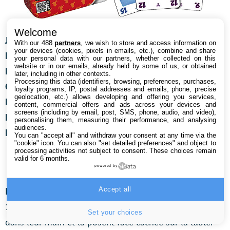
Welcome
Joueurs :
2 à 10
With our 488
partners
, we wish to store and access information on
your devices (cookies, pixels in emails, etc.), combine and share
Mode de jeu :
Versus
your personal data with our partners, whether collected on this
website or in our emails, already held by some of us, or obtained
Mécanique
:
Gestion de main
later, including in other contexts.
Processing this data (identifiers, browsing, preferences, purchases,
Complexité :
à partir de 10 ans
loyalty programs, IP, postal addresses and emails, phone, precise
geolocation, etc.) allows developing and offering you services,
Durée :
30 minutes
content, commercial offers and ads across your devices and
screens (including by email, post, SMS, phone, audio, and video),
Editeur :
Gigamic
personalising them, measuring their performance, and analysing
audiences.
Extension :
L’extension vachement bien
You can "accept all" and withdraw your consent at any time via the
"cookie" icon
. You can also "set detailed preferences" and object to
processing activities not subject to consent. These choices remain
valid for 6 months.
6 qui prend > 13,90 € chez Ludum.fr
powered by
Accept all
Le jeu est composé de 104 cartes numérotées de 1 à
104. Simultanément, les joueurs choisissent une carte
Set your choices
dans leur main et la posent face cachée sur la table.