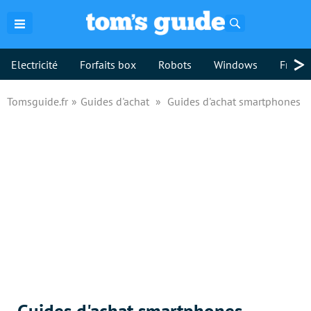
Rechercher
>
Electricité
Forfaits box
Robots
Windows
Freebo
Tomsguide.fr
Guides d'achat
Guides d'achat smartphones