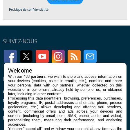
Politique de confidentialité
SUIVEZ-NOUS
Facebook
Twitter
Youtube
Instagram
RSS
Newsletter
Welcome
With our 488
partners
, we wish to store and access information on
ENTREPRISE
À PROPOS
your devices (cookies, pixels in emails, etc.), combine and share
your personal data with our partners, whether collected on this
website or in our emails, already held by some of us, or obtained
Qui sommes nous
La rédaction
later, including in other contexts.
Processing this data (identifiers, browsing, preferences, purchases,
Mentions légales et CGU
Contact
loyalty programs, IP, postal addresses and emails, phone, precise
geolocation, etc.) allows developing and offering you services,
Confidentialité et Cookies
content, commercial offers and ads across your devices and
screens (including by email, post, SMS, phone, audio, and video),
Préférences cookies
personalising them, measuring their performance, and analysing
audiences.
You can "accept all" and withdraw your consent at any time via the