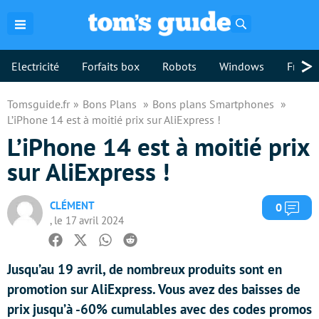
Rechercher
>
Electricité
Forfaits box
Robots
Windows
Freebo
Tomsguide.fr
Bons Plans
Bons plans Smartphones
L’iPhone 14 est à moitié prix sur AliExpress !
L’iPhone 14 est à moitié prix
sur AliExpress !
CLÉMENT
Com
0
, le 17 avril 2024
Facebook
Twitter
Whatsapp
Reddit
Jusqu’au 19 avril, de nombreux produits sont en
promotion sur AliExpress. Vous avez des baisses de
prix jusqu’à -60% cumulables avec des codes promos