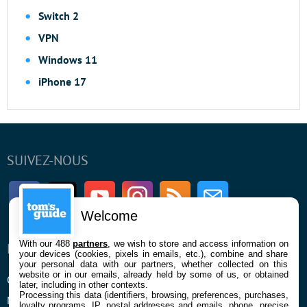
Switch 2
VPN
Windows 11
iPhone 17
SUIVEZ-NOUS
Facebook
Twitter
Youtube
Instagram
RSS
Newsletter
Welcome
With our 488
partners
, we wish to store and access information on
ENTREPRISE
À PROPOS
your devices (cookies, pixels in emails, etc.), combine and share
your personal data with our partners, whether collected on this
website or in our emails, already held by some of us, or obtained
Qui sommes nous
La rédaction
later, including in other contexts.
Processing this data (identifiers, browsing, preferences, purchases,
Mentions légales et CGU
Contact
loyalty programs, IP, postal addresses and emails, phone, precise