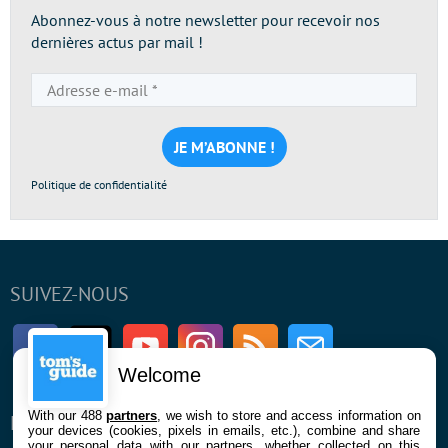
Abonnez-vous à notre newsletter pour recevoir nos
dernières actus par mail !
Adresse
e-
mail
*
Politique de confidentialité
SUIVEZ-NOUS
Facebook
Twitter
Youtube
Instagram
RSS
Newsletter
Welcome
With our 488
partners
, we wish to store and access information on
ENTREPRISE
À PROPOS
your devices (cookies, pixels in emails, etc.), combine and share
your personal data with our partners, whether collected on this