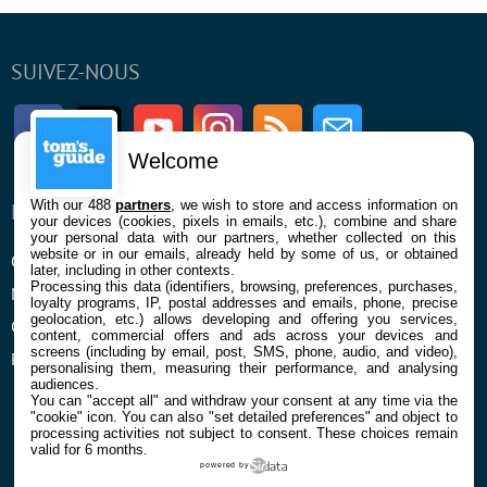
SUIVEZ-NOUS
Facebook
Twitter
Youtube
Instagram
RSS
Newsletter
Welcome
With our 488
partners
, we wish to store and access information on
ENTREPRISE
À PROPOS
your devices (cookies, pixels in emails, etc.), combine and share
your personal data with our partners, whether collected on this
website or in our emails, already held by some of us, or obtained
Qui sommes nous
La rédaction
later, including in other contexts.
Processing this data (identifiers, browsing, preferences, purchases,
Mentions légales et CGU
Contact
loyalty programs, IP, postal addresses and emails, phone, precise
geolocation, etc.) allows developing and offering you services,
Confidentialité et Cookies
content, commercial offers and ads across your devices and
screens (including by email, post, SMS, phone, audio, and video),
Préférences cookies
personalising them, measuring their performance, and analysing
audiences.
You can "accept all" and withdraw your consent at any time via the
"cookie" icon
. You can also "set detailed preferences" and object to
processing activities not subject to consent. These choices remain
valid for 6 months.
powered by