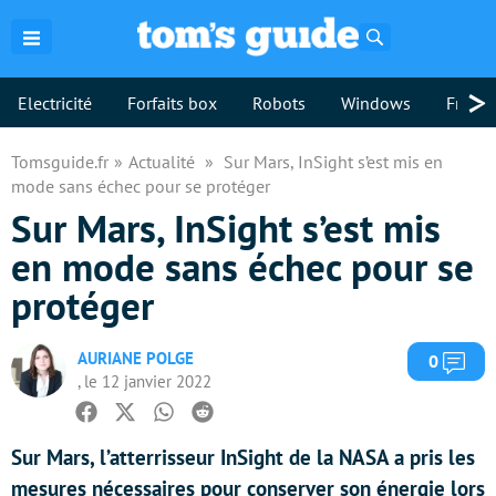
Rechercher
>
Electricité
Forfaits box
Robots
Windows
Freebo
Tomsguide.fr
Actualité
Sur Mars, InSight s’est mis en
mode sans échec pour se protéger
Sur Mars, InSight s’est mis
en mode sans échec pour se
protéger
AURIANE POLGE
Com
0
, le 12 janvier 2022
Facebook
Twitter
Whatsapp
Reddit
Sur Mars, l’atterrisseur InSight de la NASA a pris les
mesures nécessaires pour conserver son énergie lors