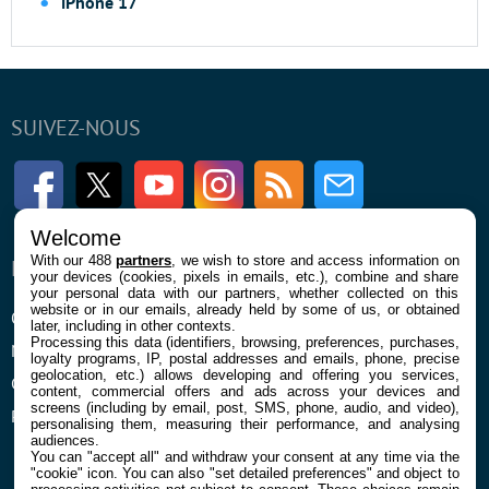
iPhone 17
SUIVEZ-NOUS
Facebook
Twitter
Youtube
Instagram
RSS
Newsletter
Welcome
With our 488
partners
, we wish to store and access information on
ENTREPRISE
À PROPOS
your devices (cookies, pixels in emails, etc.), combine and share
your personal data with our partners, whether collected on this
website or in our emails, already held by some of us, or obtained
Qui sommes nous
La rédaction
later, including in other contexts.
Processing this data (identifiers, browsing, preferences, purchases,
Mentions légales et CGU
Contact
loyalty programs, IP, postal addresses and emails, phone, precise
geolocation, etc.) allows developing and offering you services,
Confidentialité et Cookies
content, commercial offers and ads across your devices and
screens (including by email, post, SMS, phone, audio, and video),
Préférences cookies
personalising them, measuring their performance, and analysing
audiences.
You can "accept all" and withdraw your consent at any time via the
"cookie" icon
. You can also "set detailed preferences" and object to