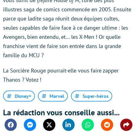
vous suffit de (re)lire
House of M
, l’une des plus
illustres saga de comics commencée en 2005. Ensuite
parce que ladite saga réunit deux équipes cultes,
seules capables de faire face à ce danger ultime : les
Avengers, bien entendu, et… les X-Men ! Or quelle
franchise vient de faire son entrée dans la grande
famille du MCU ?
La Sorcière Rouge pourrait-elle vous faire zapper
Thanos ? Votez !
Disney+
Marvel
Super-héros
La rédaction vous conseille aussi...
Facebook
Messenger
Twitter
Linkedin
Whatsapp
Reddit
Shar