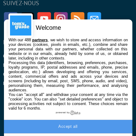
SUIVEZ-NOUS
Facebook
Twitter
Youtube
Instagram
RSS
Newsletter
Welcome
With our 488
partners
, we wish to store and access information on
ENTREPRISE
À PROPOS
your devices (cookies, pixels in emails, etc.), combine and share
your personal data with our partners, whether collected on this
website or in our emails, already held by some of us, or obtained
Qui sommes nous
La rédaction
later, including in other contexts.
Processing this data (identifiers, browsing, preferences, purchases,
Mentions légales et CGU
Contact
loyalty programs, IP, postal addresses and emails, phone, precise
geolocation, etc.) allows developing and offering you services,
Confidentialité et Cookies
content, commercial offers and ads across your devices and
screens (including by email, post, SMS, phone, audio, and video),
Préférences cookies
personalising them, measuring their performance, and analysing
audiences.
You can "accept all" and withdraw your consent at any time via the
"cookie" icon
. You can also "set detailed preferences" and object to
processing activities not subject to consent. These choices remain
valid for 6 months.
powered by
© 2026 Galaxie Media Tous droits réservés
Accept all