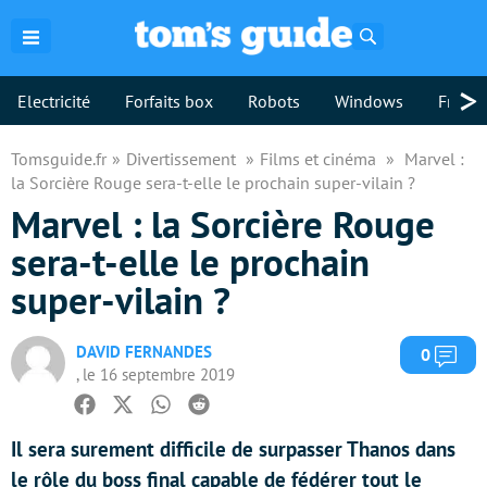
Rechercher
>
Electricité
Forfaits box
Robots
Windows
Freebo
Tomsguide.fr
Divertissement
Films et cinéma
Marvel :
la Sorcière Rouge sera-t-elle le prochain super-vilain ?
Marvel : la Sorcière Rouge
sera-t-elle le prochain
super-vilain ?
DAVID FERNANDES
Com
0
, le 16 septembre 2019
Facebook
Twitter
Whatsapp
Reddit
Il sera surement difficile de surpasser Thanos dans
le rôle du boss final capable de fédérer tout le