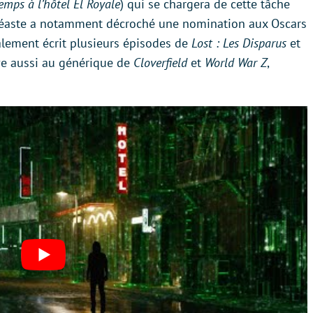
emps à l’hôtel El Royale
) qui se chargera de cette tâche
 cinéaste a notamment décroché une nomination aux Oscars
galement écrit plusieurs épisodes de
Lost : Les Disparus
et
uve aussi au générique de
Cloverfield
et
World War Z
,