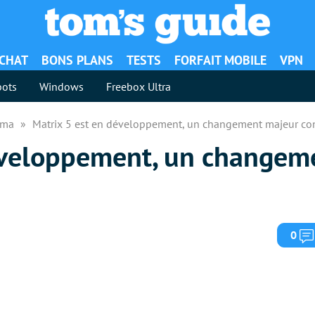
ACHAT
BONS PLANS
TESTS
FORFAIT MOBILE
VPN
ots
Windows
Freebox Ultra
néma
Matrix 5 est en développement, un changement majeur co
éveloppement, un changem
0