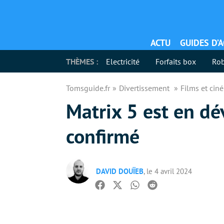
ACTU
GUIDES D’
THÈMES :
Electricité
Forfaits box
Rob
Tomsguide.fr
Divertissement
Films et ci
Matrix 5 est en d
confirmé
DAVID DOUÏEB
, le 4 avril 2024
Facebook
Twitter
Whatsapp
Reddit