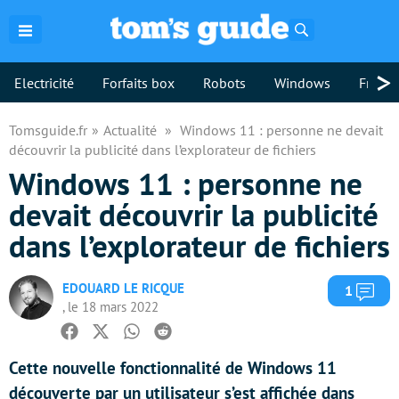
Rechercher
>
Electricité
Forfaits box
Robots
Windows
Freebo
Tomsguide.fr
Actualité
Windows 11 : personne ne devait
découvrir la publicité dans l’explorateur de fichiers
Windows 11 : personne ne
devait découvrir la publicité
dans l’explorateur de fichiers
EDOUARD LE RICQUE
Com
1
, le 18 mars 2022
Facebook
Twitter
Whatsapp
Reddit
Cette nouvelle fonctionnalité de Windows 11
découverte par un utilisateur s’est affichée dans