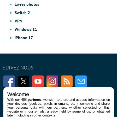
Livres photos
Switch 2
VPN
Windows 11
iPhone 17
SUIVEZ-NOUS
Facebook
Twitter
Youtube
Instagram
RSS
Newsletter
Welcome
With our 488
partners
, we wish to store and access information on
ENTREPRISE
À PROPOS
your devices (cookies, pixels in emails, etc.), combine and share
your personal data with our partners, whether collected on this
website or in our emails, already held by some of us, or obtained
Qui sommes nous
La rédaction
later, including in other contexts.