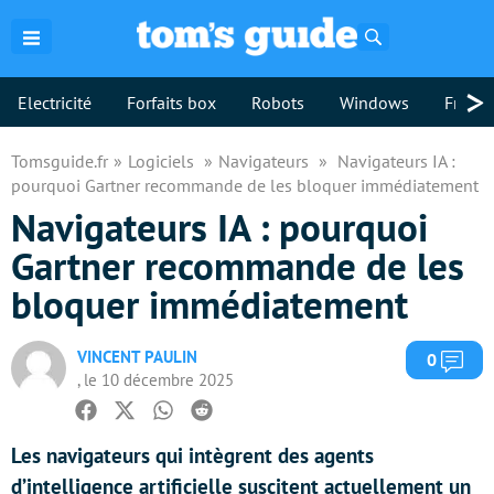
Rechercher
>
Electricité
Forfaits box
Robots
Windows
Freebo
Tomsguide.fr
Logiciels
Navigateurs
Navigateurs IA :
pourquoi Gartner recommande de les bloquer immédiatement
Navigateurs IA : pourquoi
Gartner recommande de les
bloquer immédiatement
VINCENT PAULIN
Com
0
, le 10 décembre 2025
Facebook
Twitter
Whatsapp
Reddit
Les navigateurs qui intègrent des agents
d’intelligence artificielle suscitent actuellement un