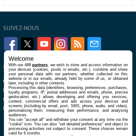
SUIVEZ-NOUS
Facebook
Twitter
Youtube
Instagram
RSS
Newsletter
Welcome
With our 488
partners
, we wish to store and access information on
ENTREPRISE
À PROPOS
your devices (cookies, pixels in emails, etc.), combine and share
your personal data with our partners, whether collected on this
website or in our emails, already held by some of us, or obtained
Qui sommes nous
La rédaction
later, including in other contexts.
Processing this data (identifiers, browsing, preferences, purchases,
Mentions légales et CGU
Contact
loyalty programs, IP, postal addresses and emails, phone, precise
geolocation, etc.) allows developing and offering you services,
Confidentialité et Cookies
content, commercial offers and ads across your devices and
screens (including by email, post, SMS, phone, audio, and video),
Préférences cookies
personalising them, measuring their performance, and analysing
audiences.
You can "accept all" and withdraw your consent at any time via the
"cookie" icon
. You can also "set detailed preferences" and object to
processing activities not subject to consent. These choices remain
valid for 6 months.