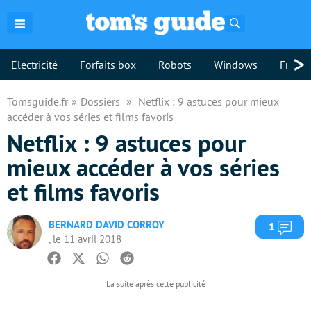
Rechercher
>
Electricité
Forfaits box
Robots
Windows
Freebo
Tomsguide.fr
Dossiers
Netflix : 9 astuces pour mieux
accéder à vos séries et films favoris
Netflix : 9 astuces pour
mieux accéder à vos séries
et films favoris
BERNARD DAVID CORROY
Com
1
, le 11 avril 2018
Facebook
Twitter
Whatsapp
Reddit