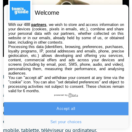
Welcome
With our 488
partners
, we wish to store and access information on
your devices (cookies, pixels in emails, etc.), combine and share
your personal data with our partners, whether collected on this
website or in our emails, already held by some of us, or obtained
later, including in other contexts.
Processing this data (identifiers, browsing, preferences, purchases,
loyalty programs, IP, postal addresses and emails, phone, precise
geolocation, etc.) allows developing and offering you services,
content, commercial offers and ads across your devices and
screens (including by email, post, SMS, phone, audio, and video),
personalising them, measuring their performance, and analysing
audiences.
Une fois qu’un abonné finit de visionner une série
You can "accept all" and withdraw your consent at any time via the
"cookie" icon
. You can also "set detailed preferences" and object to
télévisée ou un film, Netflix lui suggère de lancer
processing activities not subject to consent. These choices remain
valid for 6 months.
automatiquement un nouveau titre (l’épisode suivant
powered by
pour une série ou un film similaire). Tout le monde
Accept all
n’apprécie pas cette fonctionnalité et, heureusement, il
existe une solution pour bloquer celle-ci sur votre
Set your choices
mobile, tablette, téléviseur ou ordinateur.