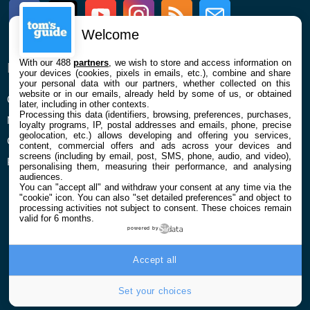
Facebook
Twitter
Youtube
Instagram
RSS
Newsletter
Welcome
With our 488
partners
, we wish to store and access information on
ENTREPRISE
À PROPOS
your devices (cookies, pixels in emails, etc.), combine and share
your personal data with our partners, whether collected on this
website or in our emails, already held by some of us, or obtained
Qui sommes nous
La rédaction
later, including in other contexts.
Processing this data (identifiers, browsing, preferences, purchases,
Mentions légales et CGU
Contact
loyalty programs, IP, postal addresses and emails, phone, precise
geolocation, etc.) allows developing and offering you services,
Confidentialité et Cookies
content, commercial offers and ads across your devices and
screens (including by email, post, SMS, phone, audio, and video),
Préférences cookies
personalising them, measuring their performance, and analysing
audiences.
You can "accept all" and withdraw your consent at any time via the
"cookie" icon
. You can also "set detailed preferences" and object to
processing activities not subject to consent. These choices remain
valid for 6 months.
powered by
© 2026 Galaxie Media Tous droits réservés
Accept all
Set your choices