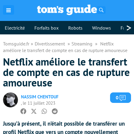
Rechercher
>
Electricité
Forfaits box
Robots
Windows
Freebo
Tomsguide.fr
Divertissement
Streaming
Netflix
améliore le transfert de compte en cas de rupture amoureuse
Netflix améliore le transfert
de compte en cas de rupture
amoureuse
NASSIM CHENTOUF
Com
0
, le 11 juillet 2023
Facebook
Twitter
Whatsapp
Reddit
Jusqu’à présent, il n’était possible de transférer un
profil Netflix que vers un compte nouvellement