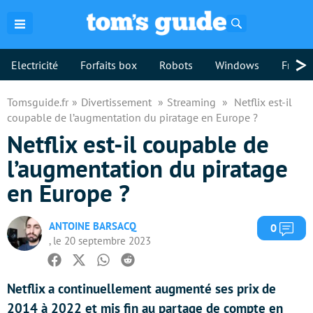
Rechercher
>
Electricité
Forfaits box
Robots
Windows
Freebo
Tomsguide.fr
Divertissement
Streaming
Netflix est-il
coupable de l’augmentation du piratage en Europe ?
Netflix est-il coupable de
l’augmentation du piratage
en Europe ?
ANTOINE BARSACQ
Com
0
, le 20 septembre 2023
Facebook
Twitter
Whatsapp
Reddit
Netflix a continuellement augmenté ses prix de
2014 à 2022 et mis fin au partage de compte en