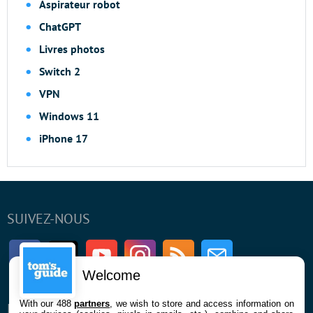
Aspirateur robot
ChatGPT
Livres photos
Switch 2
VPN
Windows 11
iPhone 17
SUIVEZ-NOUS
Facebook
Twitter
Youtube
Instagram
RSS
Newsletter
Welcome
With our 488
partners
, we wish to store and access information on
ENTREPRISE
À PROPOS