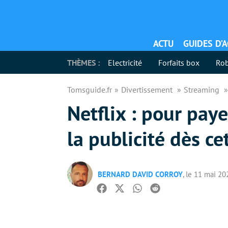
ACTU
GUIDES D’
THÈMES :
Electricité
Forfaits box
Rob
Tomsguide.fr
Divertissement
Streaming
Netflix : pour paye
la publicité dès c
BERNARD DAVID CORROY
, le 11 mai 20
Facebook
Twitter
Whatsapp
Reddit