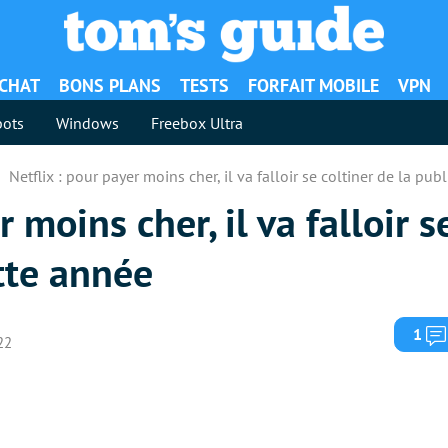
ACHAT
BONS PLANS
TESTS
FORFAIT MOBILE
VPN
ots
Windows
Freebox Ultra
Netflix : pour payer moins cher, il va falloir se coltiner de la pub
r moins cher, il va falloir s
ette année
1
22