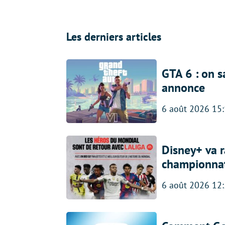
Les derniers articles
GTA 6 : on s
annonce
6 août 2026 15
Disney+ va r
championna
6 août 2026 12