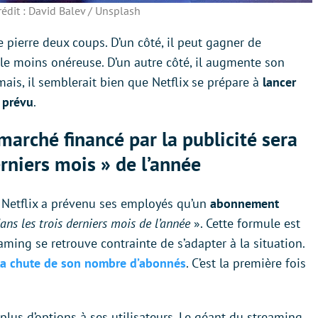
rédit : David Balev / Unsplash
une pierre deux coups. D’un côté, il peut gagner de
e moins onéreuse. D’un autre côté, il augmente son
rmais, il semblerait bien que Netflix se prépare à
lancer
 prévu
.
arché financé par la publicité sera
erniers mois » de l’année
Netflix a prévenu ses employés qu’un
abonnement
ans les trois derniers mois de l’année
». Cette formule est
ming se retrouve contrainte de s’adapter à la situation.
c la chute de son nombre d’abonnés
. C’est la première fois
e plus d’options à ses utilisateurs. Le géant du streaming