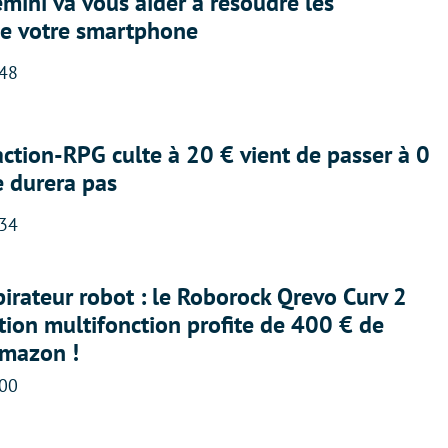
ini va vous aider à résoudre les
e votre smartphone
:48
action-RPG culte à 20 € vient de passer à 0
e durera pas
:34
irateur robot : le Roborock Qrevo Curv 2
ation multifonction profite de 400 € de
Amazon !
:00