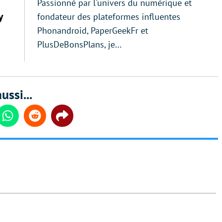
Passionné par l'univers du numérique et
y
fondateur des plateformes influentes
Phonandroid, PaperGeekFr et
PlusDeBonsPlans, je…
ussi...
din
Whatsapp
Reddit
Share