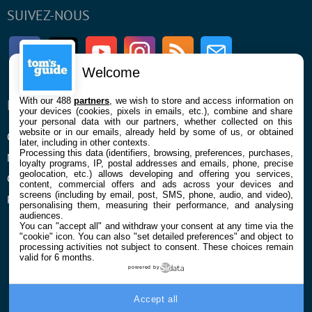
SUIVEZ-NOUS
Facebook
Twitter
Youtube
Instagram
RSS
Newsletter
Welcome
With our 488
partners
, we wish to store and access information on
ENTREPRISE
À PROPOS
your devices (cookies, pixels in emails, etc.), combine and share
your personal data with our partners, whether collected on this
website or in our emails, already held by some of us, or obtained
Qui sommes nous
La rédaction
later, including in other contexts.
Processing this data (identifiers, browsing, preferences, purchases,
Mentions légales et CGU
Contact
loyalty programs, IP, postal addresses and emails, phone, precise
geolocation, etc.) allows developing and offering you services,
Confidentialité et Cookies
content, commercial offers and ads across your devices and
screens (including by email, post, SMS, phone, audio, and video),
Préférences cookies
personalising them, measuring their performance, and analysing
audiences.
You can "accept all" and withdraw your consent at any time via the
"cookie" icon
. You can also "set detailed preferences" and object to
processing activities not subject to consent. These choices remain
valid for 6 months.
powered by
© 2026 Galaxie Media Tous droits réservés
Accept all