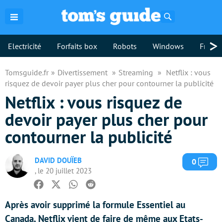
Rechercher
>
Electricité
Forfaits box
Robots
Windows
Freebo
Tomsguide.fr
Divertissement
Streaming
Netflix : vous
risquez de devoir payer plus cher pour contourner la publicité
Netflix : vous risquez de
devoir payer plus cher pour
contourner la publicité
DAVID DOUÏEB
Com
0
, le 20 juillet 2023
Facebook
Twitter
Whatsapp
Reddit
Après avoir supprimé la formule Essentiel au
Canada, Netflix vient de faire de même aux Etats-