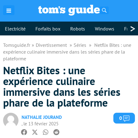
Rechercher
>
Electricité
Forfaits box
Robots
Windows
Freebo
Tomsguide.fr
Divertissement
Séries
Netflix Bites : une
expérience culinaire immersive dans les séries phare de la
plateforme
Netflix Bites : une
expérience culinaire
immersive dans les séries
phare de la plateforme
NATHALIE JOURAND
Com
0
, le 13 février 2025
Facebook
Twitter
Whatsapp
Reddit